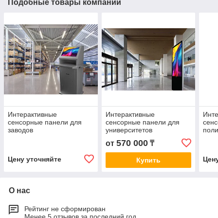
Подобные товары компании
Интерактивные
Интерактивные
Инт
сенсорные панели для
сенсорные панели для
сенс
заводов
университетов
поли
570 000
от
₸
Цену уточняйте
Цен
Купить
О нас
Рейтинг не сформирован
Менее 5 отзывов за последний год