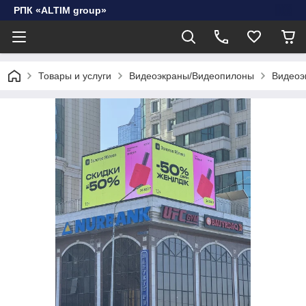
РПК «ALTIM group»
Товары и услуги
Видеоэкраны/Видеопилоны
Видеоэ