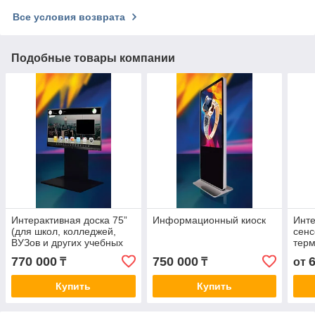
Все условия возврата
Подобные товары компании
Интерактивная доска 75”
Информационный киоск
Инт
(для школ, колледжей,
сенс
ВУЗов и других учебных
терм
заведений)
770 000
750 000
₸
₸
от
Купить
Купить